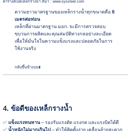
ตารางสเปคเหล็กรางน้ำ ที่มา :
www.syssteel.com
ความยาวมาตรฐานของเหล็กรางน้ำทุกขนาดคือ
6
เมตรต่อท่อน
เหล็กที่ผ่านมาตรฐาน มอก. จะมีการตรวจสอบ
ขบวนการผลิตและคุณสมบัติทางกลอย่างละเอียด
เพื่อให้มั่นใจในความแข็งแรงและปลอดภัยในการ
ใช้งานจริง
กลับขึ้นข้างบน⬆️
4. ข้อดีของเหล็กรางน้ำ
✅
แข็งแรงทนทาน
– รองรับแรงดัด แรงกด และแรงบิดได้ดี
✅
น้ำหนักไม่มากเกินไป
– ทำให้ติดตั้งง่าย เคลื่อนย้ายสะดวก