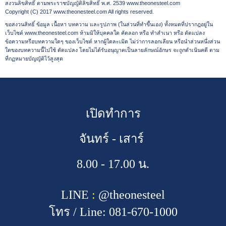
สงวนลิขสิทธิ์ ตามพระราชบัญญัติลิขสิทธิ์ พ.ศ. 2539 www.theonesteel.com
Copyright (C) 2017 www.theonesteel.com All rights reserved.
ขอสงวนสิทธิ์ ข้อมูล เนื้อหา บทความ และรูปภาพ (ในส่วนที่ทำขึ้นเอง) ทั้งหมดที่ปรากฎอยู่ใน
เว็บไซต์ www.theonesteel.com ห้ามมิให้บุคคลใด คัดลอก หรือ ทำสำเนา หรือ ดัดแปลง
ข้อความหรือบทความใดๆ ของเว็บไซต์ หากผู้ใดละเมิด ไม่ว่าการลอกเลียน หรือนำส่วนหนึ่งส่วน
ใดของบทความนี้ไปใช้ ดัดแปลง โดยไม่ได้รับอนุญาตเป็นลายลักษณ์อักษร จะถูกดำเนินคดี ตาม
ที่กฏหมายบัญญัติไว้สูงสุด
เปิดทำการ
จันทร์ - เสาร์
8.00 - 17.00 น.
LINE
:
@theonesteel
โทร / Line
:
081-670-1000