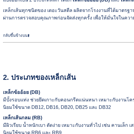
เหล็กเส้นทุกชนิดของ เดอะวันสตีล ผลิตจากโรงงานที่ได้มาตรฐ
ผ่านการตรวจสอบคุณภาพก่อนจัดส่งทุกครั้ง เพื่อให้มั่นใจใน
กลับขึ้นข้างบน⬆️
2. ประเภทของเหล็กเส้น
เหล็กข้ออ้อย (DB)
มีบั้งรอบแท่ง ช่วยยึดเกาะกับคอนกรีตแน่นหนา เหมาะกับงานโคร
นิยมใช้ขนาด DB12, DB16, DB20, DB25 และ DB32
เหล็กเส้นกลม (RB)
มีผิวเรียบ น้ำหนักเบา ดัดง่าย เหมาะกับงานทั่วไป เช่น คานเล็ก เ
นิยมใช้ขนาด RB6 และ RB9