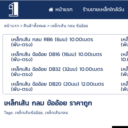
หน้าแรก
ร้านขายเหล็กใกล้ฉัน
หน้าแรก
>
สินค้าทั้งหมด
>
เหล็กเส้น กลม ข้ออ้อย
เหล็กเส้น กลม RB6 (6มม) 10.00เมตร
เห
(พับ-ตรง)
(พั
เหล็กเส้น ข้ออ้อย DB16 (16มม) 10.00เมตร
เหล
(พับ-ตรง)
10
เหล็กเส้น ข้ออ้อย DB32 (32มม) 10.00เมตร
เหล
(พับ-ตรง)
(พั
เหล็กเส้น ข้ออ้อย DB20 (20มม) 12.00เมตร
เหล
(พับ-ตรง)
(พั
เหล็กเส้น กลม ข้ออ้อย ราคาถูก
Tags:
เหล็กเส้นข้ออ้อย
,
เหล็กเส้นกลม