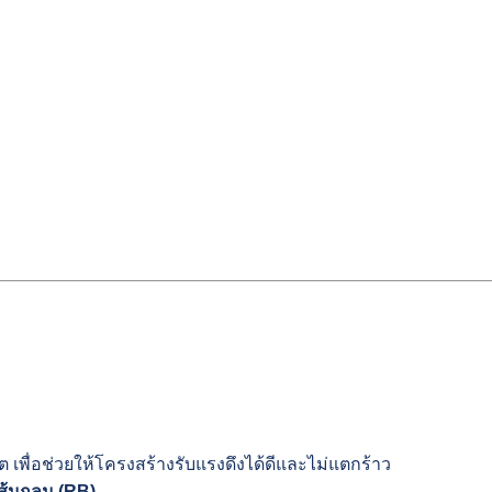
ต เพื่อช่วยให้โครงสร้างรับแรงดึงได้ดีและไม่แตกร้าว
เส้นกลม (RB)