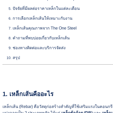
ปัจจัยที่มีผลต่อราคาเหล็กในแต่ละเดือน
การเลือกเหล็กเส้นให้เหมาะกับงาน
เหล็กเส้นคุณภาพจาก The One Steel
คำถามที่พบบ่อยเกี่ยวกับเหล็กเส้น
ช่องทางติดต่อและบริการจัดส่ง
สรุป
1. เหล็กเส้นคืออะไร
เหล็กเส้น (Rebar) คือวัสดุก่อสร้างสำคัญที่ใช้เสริมแรงในคอนกรี
แบ่งออกเป็น 2 ประเภทหลัก ได้แก่
เหล็กข้ออ้อย (DB)
และ
เหล็ก