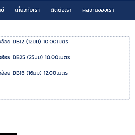
ษี
เกี่ยวกับเรา
ติดต่อเรา
ผลงานของเรา
้ออ้อย DB12 (12มม) 10.00เมตร
ข้ออ้อย DB25 (25มม) 10.00เมตร
้ออ้อย DB16 (16มม) 12.00เมตร