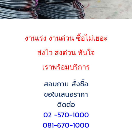
งานเร่ง งานด่วน
ซื้อไม่เยอะ
ส่งไว ส่งด่วน ทันใจ
เราพร้อมบริการ
สอบถาม สั่งซื้อ
ขอใบเสนอราคา
ติดต่อ
02 -570-1000
081-670-1000